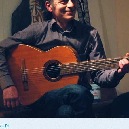
k-URL
.