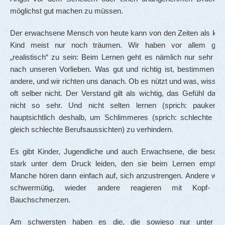
möglichst gut machen zu müssen.
Der erwachsene Mensch von heute kann von den Zeiten als klei
Kind meist nur noch träumen. Wir haben vor allem geler
„realistisch“ zu sein: Beim Lernen geht es nämlich nur sehr se
nach unseren Vorlieben. Was gut und richtig ist, bestimmen me
andere, und wir richten uns danach. Ob es nützt und was, wissen
oft selber nicht. Der Verstand gilt als wichtig, das Gefühl dag
nicht so sehr. Und nicht selten lernen (sprich: pauken) 
hauptsichtlich deshalb, um Schlimmeres (sprich: schlechte No
gleich schlechte Berufsaussichten) zu verhindern.
Es gibt Kinder, Jugendliche und auch Erwachsene, die besond
stark unter dem Druck leiden, den sie beim Lernen empfind
Manche hören dann einfach auf, sich anzustrengen. Andere wer
schwermütig, wieder andere reagieren mit Kopf- o
Bauchschmerzen.
Am schwersten haben es die, die sowieso nur unter g