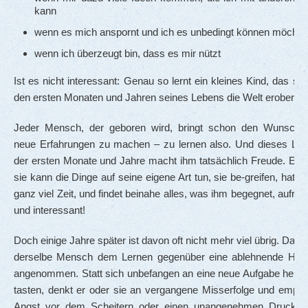
kann
wenn es mich anspornt und ich es unbedingt können möchte
wenn ich überzeugt bin, dass es mir nützt
Ist es nicht interessant: Genau so lernt ein kleines Kind, das sic
den ersten Monaten und Jahren seines Lebens die Welt erobert!
Jeder Mensch, der geboren wird, bringt schon den Wunsch m
neue Erfahrungen zu machen – zu lernen also. Und dieses Ler
der ersten Monate und Jahre macht ihm tatsächlich Freude. Er 
sie kann die Dinge auf seine eigene Art tun, sie be-greifen, hat d
ganz viel Zeit, und findet beinahe alles, was ihm begegnet, aufre
und interessant!
Doch einige Jahre später ist davon oft nicht mehr viel übrig. Dann
derselbe Mensch dem Lernen gegenüber eine ablehnende Halt
angenommen. Statt sich unbefangen an eine neue Aufgabe heran
tasten, denkt er oder sie an vergangene Misserfolge und empfi
Angst vor dem Scheitern oder einen unangenehmen Druck, „