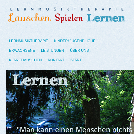
LERNMUSIKTHERAPIE
KINDER/ JUGENDLICHE
ERWACHSENE
LEISTUNGEN
ÜBER UNS
KLANGHÄUSCHEN
KONTAKT
START