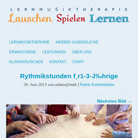
LERNMUSIKTHERAPIE
KINDER/ JUGENDLICHE
ERWACHSENE
LEISTUNGEN
ÜBER UNS
KLANGHÄUSCHEN
KONTAKT
START
Rythmikstunden f¸r1-3-J‰hrige
|
Keine Kommentare
30. Juni 2013
von admin@lmth
Nächstes Bild →