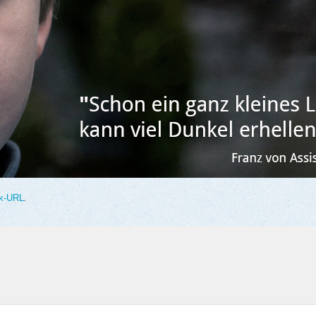
k-URL
.