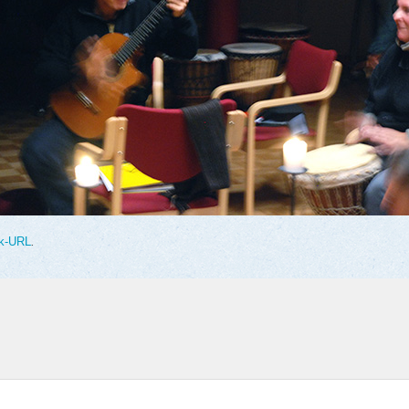
k-URL
.